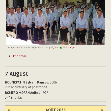
Image dans sa taille originale :
31 ko
|
Voir
Télécharger
Actions
Imprimer
sur
le
document
7
August
HOUNKPATIN Sylvain Dansou
, 2006
20°
Anniversary of priesthood
ROMERO MORÁN Anibal
, 1992
34°
Birthday
«
AOÛT 2026
»