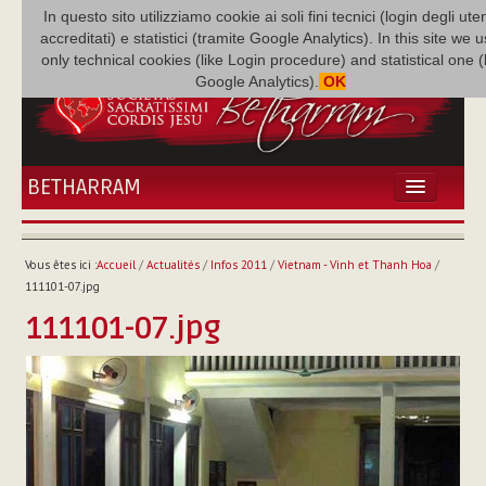
In questo sito utilizziamo cookie ai soli fini tecnici (login degli uten
accreditati) e statistici (tramite Google Analytics). In this site we 
only technical cookies (like Login procedure) and statistical one 
Google Analytics).
OK
BETHARRAM
ACCUEIL
ACTUALITÉS
Vous êtes ici :
Accueil
/
Actualités
/
Infos 2011
/
Vietnam - Vinh et Thanh Hoa
/
BÉTHARRAM
111101-07.jpg
FAMILLE
111101-07.jpg
MISSION
NEF
MULTIMÉDIA
P. AUGUSTE ETCHÉCOPAR