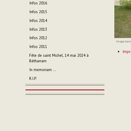
Infos 2016
Infos 2015
Infos 2014
Infos 2013
Infos 2012
Image dans 
Infos 2011
Actions
Impr
sur
Fête de saint Michel, 14 mai 2024 à
le
Bétharram
documen
In memoriam ...
R.I.P.