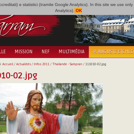
i accreditati) e statistici (tramite Google Analytics). In this site we use 
Analytics).
OK
LLE
MISSION
NEF
MULTIMÉDIA
P. AUGUSTE ETCHÉ
 :
Accueil
/
Actualités
/
Infos 2011
/
Thaïlande - Sampran
/
111010-02.jpg
10-02.jpg