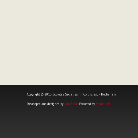
Copyright © 2013 Societas Sacratissimi Cordis Jesu - Bétharram
Developed and designed by
Vito Falco
. Powered by
Plone CMS
.
Outils
personnels