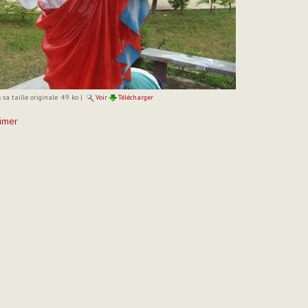
sa taille originale :
49 ko
|
Voir
Télécharger
imer
t