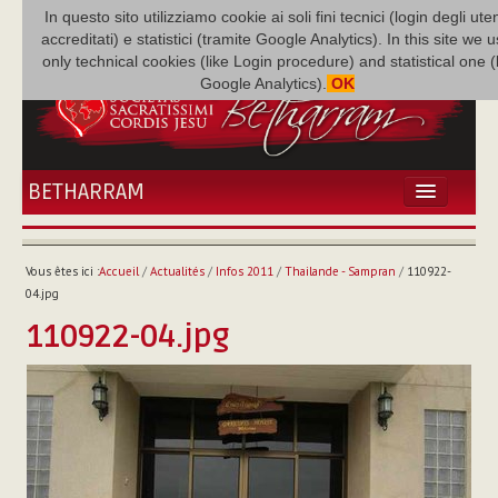
In questo sito utilizziamo cookie ai soli fini tecnici (login degli uten
accreditati) e statistici (tramite Google Analytics). In this site we 
only technical cookies (like Login procedure) and statistical one 
Google Analytics).
OK
BETHARRAM
ACCUEIL
ACTUALITÉS
Vous êtes ici :
Accueil
/
Actualités
/
Infos 2011
/
Thailande - Sampran
/
110922-
BÉTHARRAM
04.jpg
FAMILLE
110922-04.jpg
MISSION
NEF
MULTIMÉDIA
P. AUGUSTE ETCHÉCOPAR