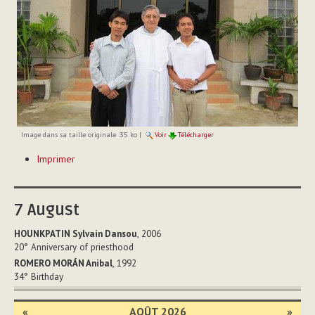
Image dans sa taille originale :
35 ko
|
Voir
Télécharger
Actions
Imprimer
sur
le
document
7
August
HOUNKPATIN Sylvain Dansou
, 2006
20°
Anniversary of priesthood
ROMERO MORÁN Anibal
, 1992
34°
Birthday
«
AOÛT 2026
»