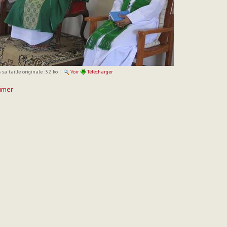
sa taille originale :
32 ko
|
Voir
Télécharger
imer
t