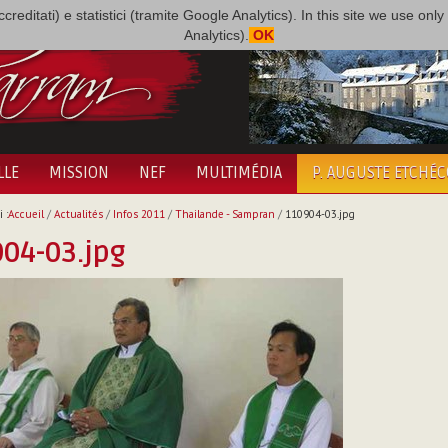
i accreditati) e statistici (tramite Google Analytics). In this site we use 
Analytics).
OK
LLE
MISSION
NEF
MULTIMÉDIA
P. AUGUSTE ETCHÉ
 :
Accueil
/
Actualités
/
Infos 2011
/
Thailande - Sampran
/
110904-03.jpg
04-03.jpg