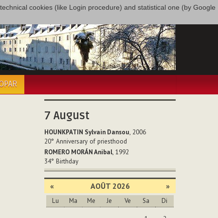
only technical cookies (like Login procedure) and statistical one (by Google
COPAR
7
August
HOUNKPATIN Sylvain Dansou
, 2006
20°
Anniversary of priesthood
ROMERO MORÁN Anibal
, 1992
34°
Birthday
«
AOÛT 2026
»
Lu
Ma
Me
Je
Ve
Sa
Di
Août