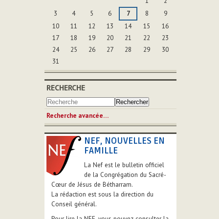
1
2
3
4
5
6
7
8
9
10
11
12
13
14
15
16
17
18
19
20
21
22
23
24
25
26
27
28
29
30
31
RECHERCHE
Recherche avancée…
NEF, NOUVELLES EN
FAMILLE
La Nef est le bulletin officiel
de la Congrégation du Sacré-
Cœur de Jésus de Bétharram.
La rédaction est sous la direction du
Conseil général.
Pour lire la NEF, vous pouvez consulter la