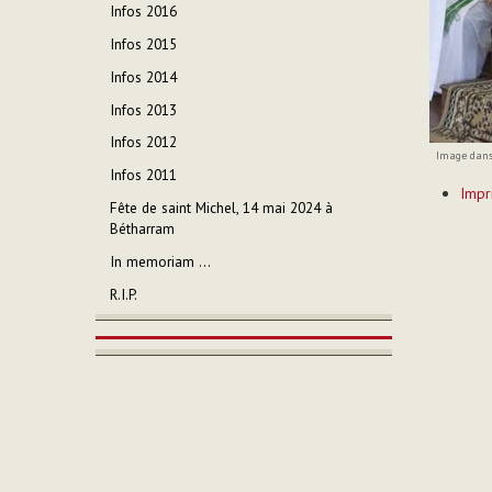
Infos 2016
Infos 2015
Infos 2014
Infos 2013
Infos 2012
Image dans 
Infos 2011
Actions
Impr
sur
Fête de saint Michel, 14 mai 2024 à
le
Bétharram
documen
In memoriam ...
R.I.P.