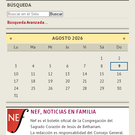
BÚSQUEDA
Búsqueda Avanzada…
«
AGOSTO 2026
»
Lu
Ma
Mi
Ju
Vi
Sá
Do
Agosto
1
2
3
4
5
6
7
8
9
10
11
12
13
14
15
16
17
18
19
20
21
22
23
24
25
26
27
28
29
30
31
NEF, NOTICIAS EN FAMILIA
Nef es el boletín oficial de la Congregación del
Sagrado Corazón de Jesús de Betharram.
La redacción es responsabilidad del Consejo General.