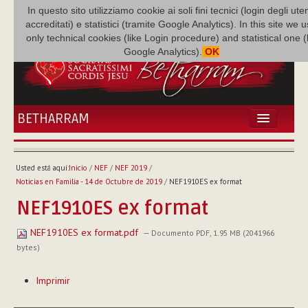
In questo sito utilizziamo cookie ai soli fini tecnici (login degli uten
accreditati) e statistici (tramite Google Analytics). In this site we 
only technical cookies (like Login procedure) and statistical one 
Google Analytics).
OK
BETHARRAM
INICIO
ACTUALIDADES
Usted está aquí:
Inicio
/
NEF
/
NEF 2019
/
BETHARRAM
Noticias en Familia - 14 de Octubre de 2019
/
NEF1910ES ex format
FAMILIA
NEF1910ES ex format
MISIÓN
NEF1910ES ex format.pdf
NEF
— Documento PDF, 1.95 MB (2041966
bytes)
MULTIMEDIA
Acciones
P. AUGUSTO ETCHECOPAR
Imprimir
de
Documento