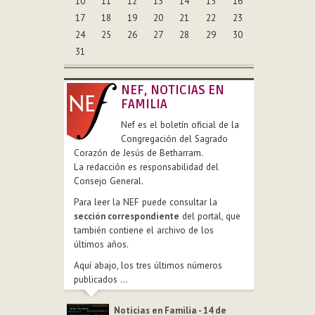
10
11
12
13
14
15
16
17
18
19
20
21
22
23
24
25
26
27
28
29
30
31
NEF, NOTICIAS EN
FAMILIA
Nef es el boletín oficial de la
Congregación del Sagrado
Corazón de Jesús de Betharram.
La redacción es responsabilidad del
Consejo General.
Para leer la NEF puede consultar la
sección correspondiente
del portal, que
también contiene el archivo de los
últimos años.
Aquí abajo, los tres últimos números
publicados ...
Noticias en Familia - 14 de