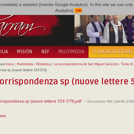
i accreditati) e statistici (tramite Google Analytics). In this site we use 
Analytics).
OK
ILIA
MISIÓN
NEF
MULTIMEDIA
P. AUGUSTO ETCHE
quí:
Inicio
/
Multimedia
/
Biblioteca
/
La correspondencia de San Miguel Garicoits
/
Tomo III
nza sp (nuove lettere 539 579)
orrispondenza sp (nuove lettere 
rispondenza-sp (nuove lettere 539-579).pdf
— Documento PDF, 264 KB (2706
imir
to