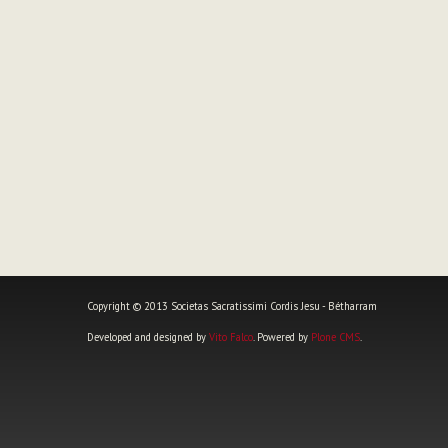
Copyright © 2013 Societas Sacratissimi Cordis Jesu - Bétharram
Developed and designed by
Vito Falco
. Powered by
Plone CMS
.
Herramientas
Personales