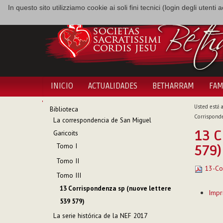
In questo sito utilizziamo cookie ai soli fini tecnici (login degli utent
INICIO
ACTUALIDADES
BETHARRAM
FAM
NAVEGACIÓN
Usted está a
Biblioteca
Corrisponde
La correspondencia de San Miguel
13 C
Garicoits
Tomo I
579)
Tomo II
13-Cor
Tomo III
Acciones
13 Corrispondenza sp (nuove lettere
Impr
de
539 579)
Documen
La serie histórica de la NEF 2017