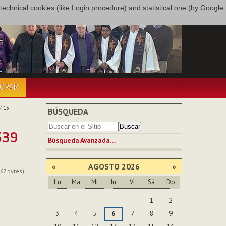
only technical cookies (like Login procedure) and statistical one (by Google
COPAR
/
13
BÚSQUEDA
539
Búsqueda Avanzada…
«
AGOSTO 2026
»
67 bytes)
Lu
Ma
Mi
Ju
Vi
Sá
Do
Agosto
1
2
3
4
5
6
7
8
9