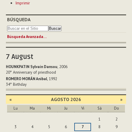
Imprimir
de
Documento
BÚSQUEDA
Búsqueda Avanzada…
7
August
HOUNKPATIN Sylvain Dansou
, 2006
20°
Anniversary of priesthood
ROMERO MORÁN Anibal
, 1992
34°
Birthday
«
AGOSTO 2026
»
Lu
Ma
Mi
Ju
Vi
Sá
Do
Agosto
1
2
3
4
5
6
7
8
9