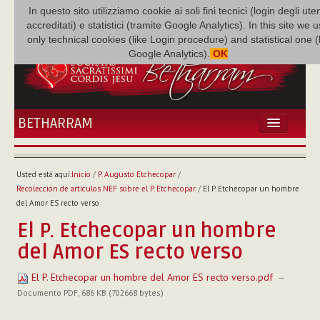
In questo sito utilizziamo cookie ai soli fini tecnici (login degli uten
accreditati) e statistici (tramite Google Analytics). In this site we 
only technical cookies (like Login procedure) and statistical one 
Google Analytics).
OK
BETHARRAM
INICIO
ACTUALIDADES
Usted está aquí:
Inicio
/
P. Augusto Etchecopar
/
BETHARRAM
Recolección de artículos NEF sobre el P. Etchecopar
/
El P. Etchecopar un hombre
FAMILIA
del Amor ES recto verso
MISIÓN
El P. Etchecopar un hombre
NEF
del Amor ES recto verso
MULTIMEDIA
El P. Etchecopar un hombre del Amor ES recto verso.pdf
—
P. AUGUSTO ETCHECOPAR
Documento PDF, 686 KB (702668 bytes)
Acciones