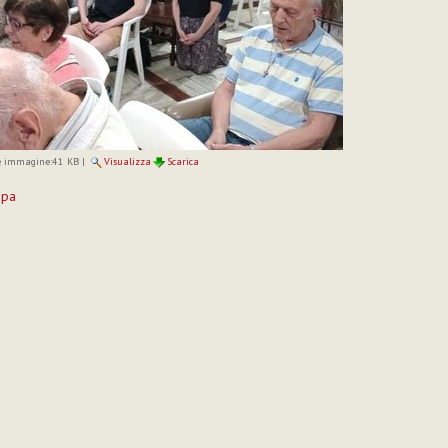
 immagine:
41 KB
|
Visualizza
Scarica
mpa
to