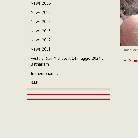
News 2016
News 2015
News 2014
News 2013
News 2012
News 2011
Dimensione
Azioni
Festa di San Michele il 14 maggio 2024 a
Sta
sul
Betharram
documen
In memoriam…
R.I.P.