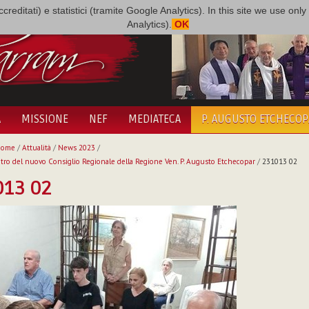
i accreditati) e statistici (tramite Google Analytics). In this site we use 
Analytics).
OK
A
MISSIONE
NEF
MEDIATECA
P. AUGUSTO ETCHECO
Home
/
Attualità
/
News 2023
/
tro del nuovo Consiglio Regionale della Regione Ven. P. Augusto Etchecopar
/
231013 02
013 02