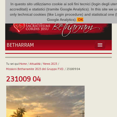
In questo sito utilizziamo cookie ai soli fini tecnici (login degli uten
accreditati) e statistici (tramite Google Analytics). In this site we 
only technical cookies (like Login procedure) and statistical one 
Google Analytics).
OK
BETHARRAM
HOME
ATTUALITÀ
Tu sei qui:
Home
/
Attualità
/
News 2023
/
BÉTHARRAM
Missioni Betharramite 2023 del Gruppo F.V.D.
/
231009 04
FAMIGLIA
231009 04
MISSIONE
NEF
MEDIATECA
P. AUGUSTO ETCHECOPAR