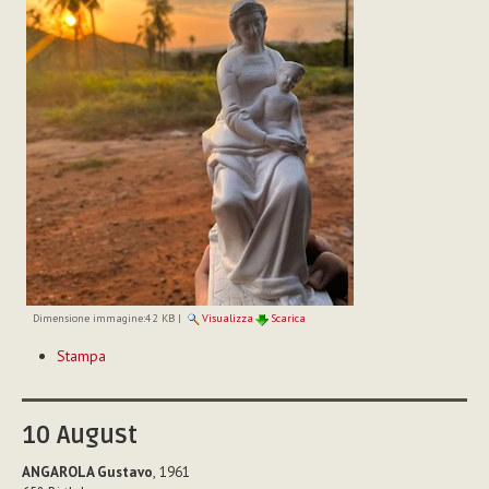
Dimensione immagine:
42 KB
|
Visualizza
Scarica
Azioni
Stampa
sul
documento
10
August
ANGAROLA Gustavo
, 1961