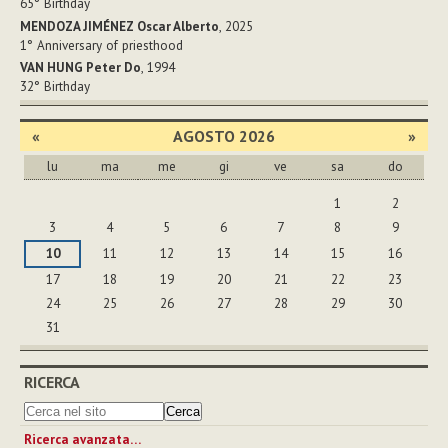
65°
Birthday
MENDOZA JIMÉNEZ Oscar Alberto
, 2025
1°
Anniversary of priesthood
VAN HUNG Peter Do
, 1994
32°
Birthday
«
AGOSTO 2026
»
lu
ma
me
gi
ve
sa
do
agosto
1
2
3
4
5
6
7
8
9
10
11
12
13
14
15
16
17
18
19
20
21
22
23
24
25
26
27
28
29
30
31
RICERCA
Ricerca avanzata…