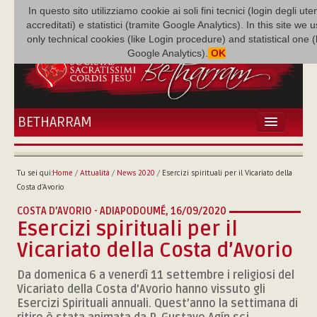
In questo sito utilizziamo cookie ai soli fini tecnici (login degli uten
accreditati) e statistici (tramite Google Analytics). In this site we 
only technical cookies (like Login procedure) and statistical one 
Google Analytics).
OK
BETHARRAM
HOME
ATTUALITÀ
Tu sei qui:
Home
/
Attualità
/
News 2020
/
Esercizi spirituali per il Vicariato della
BÉTHARRAM
Costa d’Avorio
FAMIGLIA
COSTA D’AVORIO - ADIAPODOUMÉ,
16/09/2020
MISSIONE
Esercizi spirituali per il
NEF
Vicariato della Costa d’Avorio
MEDIATECA
Da domenica 6 a venerdì 11 settembre i religiosi del
P. AUGUSTO ETCHECOPAR
Vicariato della Costa d’Avorio hanno vissuto gli
Esercizi Spirituali annuali. Quest’anno la settimana di