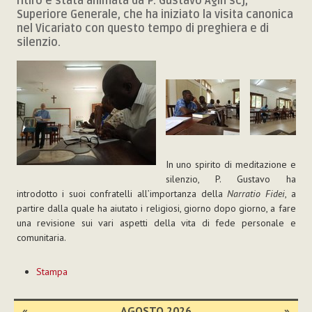
ritiro è stata animata da P. Gustavo Agín scj,
Superiore Generale, che ha iniziato la visita canonica
nel Vicariato con questo tempo di preghiera e di
silenzio.
In uno spirito di meditazione e
silenzio, P. Gustavo ha
introdotto i suoi confratelli all’importanza della
Narratio Fidei
, a
partire dalla quale ha aiutato i religiosi, giorno dopo giorno, a fare
una revisione sui vari aspetti della vita di fede personale e
comunitaria.
Azioni
Stampa
sul
documento
«
AGOSTO 2026
»