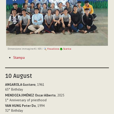
Dimensione immagine:
41 KB
|
Visualizza
Scarica
Azioni
Stampa
sul
documento
10
August
ANGAROLA Gustavo
, 1961
65°
Birthday
MENDOZA JIMÉNEZ Oscar Alberto
, 2025
1°
Anniversary of priesthood
VAN HUNG Peter Do
, 1994
32°
Birthday