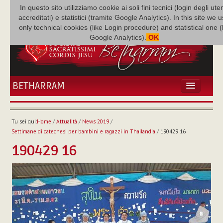
In questo sito utilizziamo cookie ai soli fini tecnici (login degli uten
accreditati) e statistici (tramite Google Analytics). In this site we 
only technical cookies (like Login procedure) and statistical one 
Google Analytics).
OK
BETHARRAM
HOME
ATTUALITÀ
Tu sei qui:
Home
/
Attualità
/
News 2019
/
BÉTHARRAM
Settimane di catechesi per bambini e ragazzi in Thailandia
/
190429 16
FAMIGLIA
190429 16
MISSIONE
NEF
MEDIATECA
P. AUGUSTO ETCHECOPAR