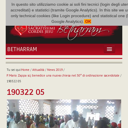
In questo sito utilizziamo cookie ai soli fini tecnici (login degli uten
accreditati) e statistici (tramite Google Analytics). In this site we 
only technical cookies (like Login procedure) and statistical one 
Google Analytics).
OK
BETHARRAM
HOME
ATTUALITÀ
Tu sei qui:
Home
/
Attualità
/
News 2019
/
BÉTHARRAM
P. Mario Zappa scj benedice una nuova chiesa nel 50° di ordinazione sacerdotale
/
FAMIGLIA
190322 05
MISSIONE
190322 05
NEF
MEDIATECA
P. AUGUSTO ETCHECOPAR