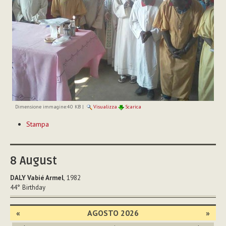
Dimensione immagine:
40 KB
|
Visualizza
Scarica
Azioni
Stampa
sul
documento
8
August
DALY Vabié Armel
, 1982
44°
Birthday
«
AGOSTO 2026
»