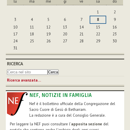
lu
ma
me
gi
ve
sa
do
agosto
1
2
3
4
5
6
7
8
9
10
11
12
13
14
15
16
17
18
19
20
21
22
23
24
25
26
27
28
29
30
31
RICERCA
Ricerca avanzata…
NEF, NOTIZIE IN FAMIGLIA
Nef è il bollettino ufficiale della Congregazione del
Sacro Cuore di Gesù di Betharram.
La redazione è a cura del Consiglio Generale.
Per leggere la NEF puoi consultare l’
apposita sezione
del
portale che contiene anche l'archivio degli anni scorsi.