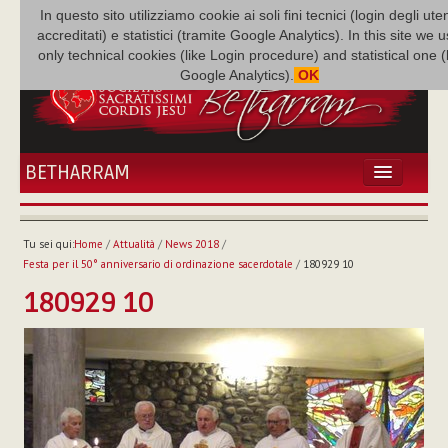
In questo sito utilizziamo cookie ai soli fini tecnici (login degli uten
accreditati) e statistici (tramite Google Analytics). In this site we 
only technical cookies (like Login procedure) and statistical one 
Google Analytics).
OK
BETHARRAM
HOME
ATTUALITÀ
Tu sei qui:
Home
/
Attualità
/
News 2018
/
BÉTHARRAM
Festa per il 50° anniversario di ordinazione sacerdotale
/
180929 10
FAMIGLIA
180929 10
MISSIONE
NEF
MEDIATECA
P. AUGUSTO ETCHECOPAR