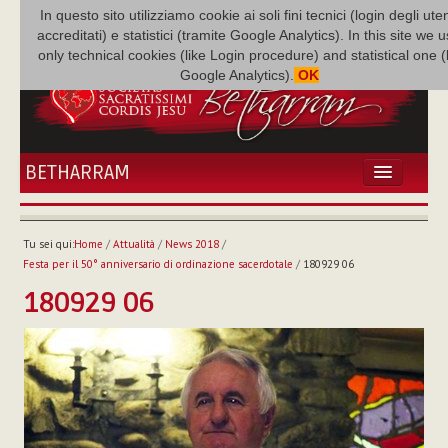
In questo sito utilizziamo cookie ai soli fini tecnici (login degli uten
accreditati) e statistici (tramite Google Analytics). In this site we 
only technical cookies (like Login procedure) and statistical one 
Google Analytics).
OK
BETHARRAM
HOME
ATTUALITÀ
Tu sei qui:
Home
/
Attualità
/
News 2018
/
BÉTHARRAM
Festa per il 50° anniversario di ordinazione sacerdotale
/
180929 06
FAMIGLIA
180929 06
MISSIONE
NEF
MEDIATECA
P. AUGUSTO ETCHECOPAR