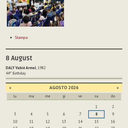
Azioni
Stampa
sul
documento
8
August
DALY Vabié Armel
, 1982
44°
Birthday
«
AGOSTO 2026
»
lu
ma
me
gi
ve
sa
do
agosto
1
2
3
4
5
6
7
8
9
10
11
12
13
14
15
16