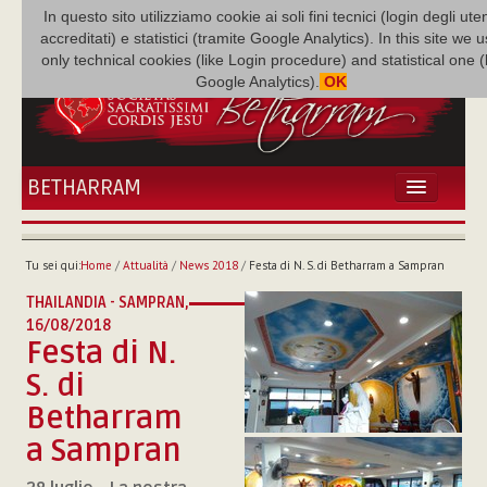
In questo sito utilizziamo cookie ai soli fini tecnici (login degli uten
accreditati) e statistici (tramite Google Analytics). In this site we 
only technical cookies (like Login procedure) and statistical one 
Google Analytics).
OK
BETHARRAM
HOME
ATTUALITÀ
Tu sei qui:
Home
/
Attualità
/
News 2018
/
Festa di N. S. di Betharram a Sampran
BÉTHARRAM
THAILANDIA - SAMPRAN,
FAMIGLIA
16/08/2018
MISSIONE
Festa di N.
NEF
S. di
MEDIATECA
Betharram
P. AUGUSTO ETCHECOPAR
a Sampran