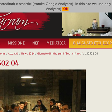
i accreditati) e statistici (tramite Google Analytics). In this site we use 
Analytics).
OK
A
MISSIONE
NEF
MEDIATECA
P. AUGUSTO ETCHECO
Home
/
Attualità
/
News 2014
/
Giornate di ritiro per i “BetharrAmici”
/
140502 04
502 04