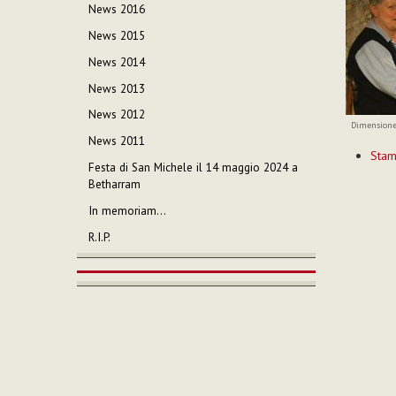
News 2016
News 2015
News 2014
News 2013
News 2012
Dimensione
News 2011
Azioni
Sta
sul
Festa di San Michele il 14 maggio 2024 a
documen
Betharram
In memoriam…
R.I.P.