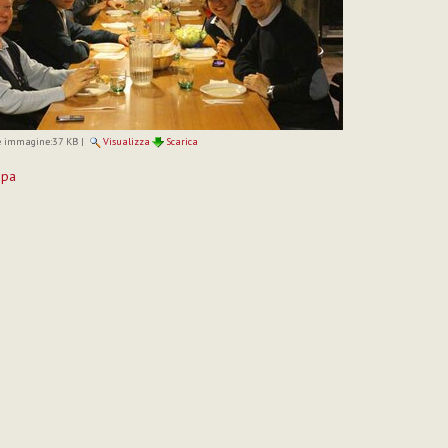
 immagine:
37 KB
|
Visualizza
Scarica
mpa
to