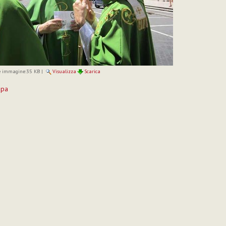
 immagine:
35 KB
|
Visualizza
Scarica
mpa
to