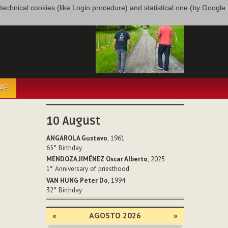
only technical cookies (like Login procedure) and statistical one (by Google
PAR
10
August
ANGAROLA Gustavo
, 1961
65°
Birthday
MENDOZA JIMÉNEZ Oscar Alberto
, 2025
1°
Anniversary of priesthood
VAN HUNG Peter Do
, 1994
32°
Birthday
«
AGOSTO 2026
»