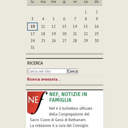
lu
ma
me
gi
ve
sa
do
agosto
1
2
3
4
5
6
7
8
9
10
11
12
13
14
15
16
17
18
19
20
21
22
23
24
25
26
27
28
29
30
31
RICERCA
Ricerca avanzata…
NEF, NOTIZIE IN
FAMIGLIA
Nef è il bollettino ufficiale
della Congregazione del
Sacro Cuore di Gesù di Betharram.
La redazione è a cura del Consiglio