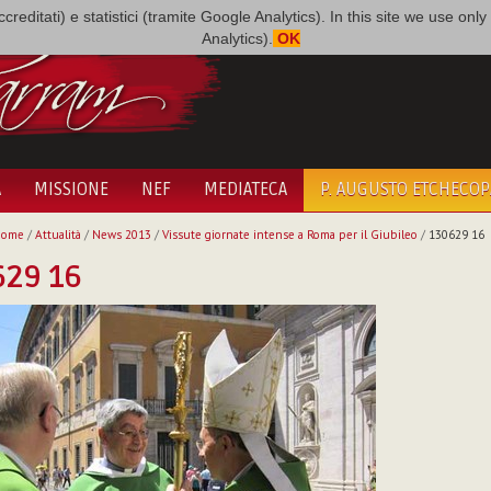
i accreditati) e statistici (tramite Google Analytics). In this site we use 
Analytics).
OK
A
MISSIONE
NEF
MEDIATECA
P. AUGUSTO ETCHECO
Home
/
Attualità
/
News 2013
/
Vissute giornate intense a Roma per il Giubileo
/
130629 16
629 16