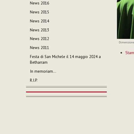
News 2016
News 2015
News 2014
News 2013
News 2012
Dimensione
News 2011
Azioni
Sta
sul
Festa di San Michele il 14 maggio 2024 a
documen
Betharram
In memoriam…
R.I.P.