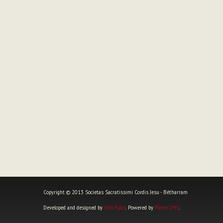
Copyright © 2013 Societas Sacratissimi Cordis Jesu - Bétharram
Developed and designed by
Vito Falco
. Powered by
Plone CMS
.
Strumenti