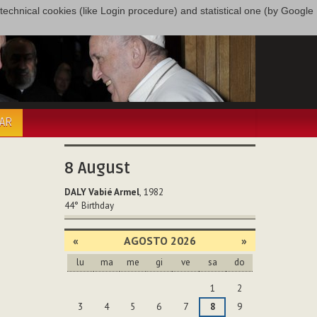
only technical cookies (like Login procedure) and statistical one (by Google
PAR
8
August
DALY Vabié Armel
, 1982
44°
Birthday
«
AGOSTO 2026
»
lu
ma
me
gi
ve
sa
do
agosto
1
2
3
4
5
6
7
8
9