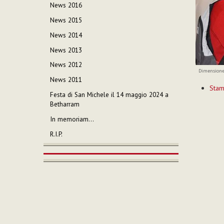
News 2016
News 2015
News 2014
News 2013
News 2012
Dimensione
News 2011
Azioni
Sta
sul
Festa di San Michele il 14 maggio 2024 a
documen
Betharram
In memoriam…
R.I.P.