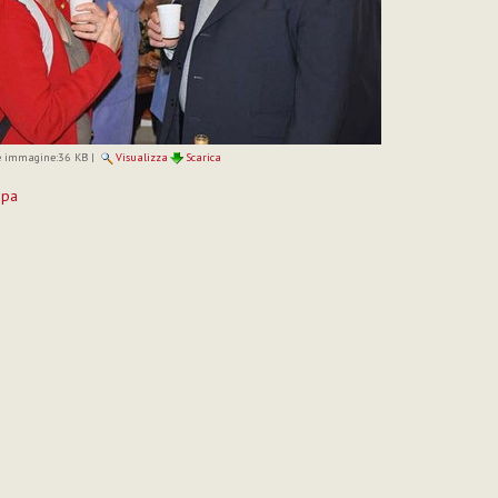
 immagine:
36 KB
|
Visualizza
Scarica
mpa
to