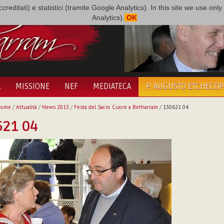
i accreditati) e statistici (tramite Google Analytics). In this site we use 
Analytics).
OK
A
MISSIONE
NEF
MEDIATECA
P. AUGUSTO ETCHECO
Home
/
Attualità
/
News 2013
/
Festa del Sacro Cuore a Betharram
/
130621 04
621 04