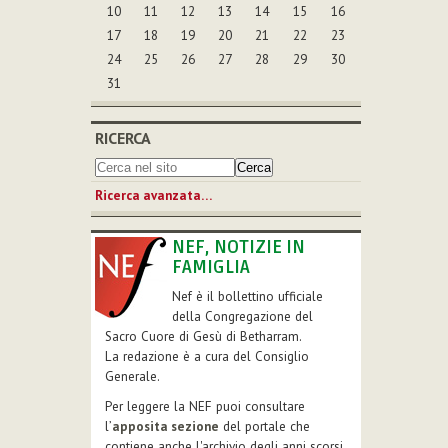
10
11
12
13
14
15
16
17
18
19
20
21
22
23
24
25
26
27
28
29
30
31
RICERCA
Ricerca avanzata…
NEF, NOTIZIE IN
FAMIGLIA
Nef è il bollettino ufficiale
della Congregazione del
Sacro Cuore di Gesù di Betharram.
La redazione è a cura del Consiglio
Generale.
Per leggere la NEF puoi consultare
l’
apposita sezione
del portale che
contiene anche l'archivio degli anni scorsi.