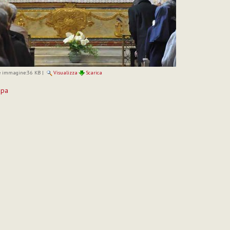
 immagine:
36 KB
|
Visualizza
Scarica
mpa
to