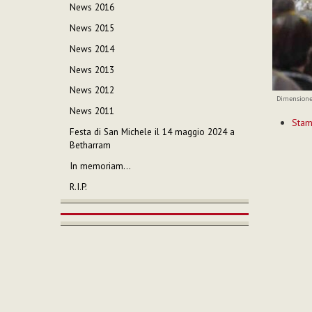
News 2016
News 2015
News 2014
News 2013
News 2012
Dimensione
News 2011
Azioni
Sta
sul
Festa di San Michele il 14 maggio 2024 a
documen
Betharram
In memoriam…
R.I.P.