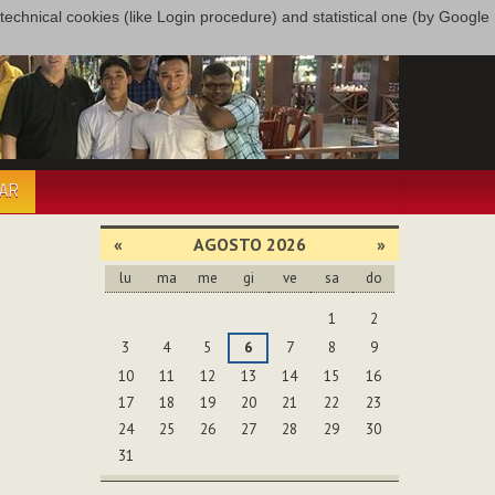
only technical cookies (like Login procedure) and statistical one (by Google
PAR
«
AGOSTO 2026
»
lu
ma
me
gi
ve
sa
do
agosto
1
2
3
4
5
6
7
8
9
10
11
12
13
14
15
16
17
18
19
20
21
22
23
24
25
26
27
28
29
30
31