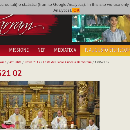
i accreditati) e statistici (tramite Google Analytics). In this site we use 
Analytics).
OK
A
MISSIONE
NEF
MEDIATECA
P. AUGUSTO ETCHECO
Home
/
Attualità
/
News 2013
/
Festa del Sacro Cuore a Betharram
/
130621 02
621 02