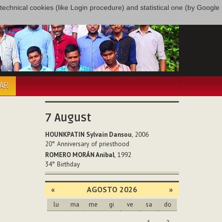
only technical cookies (like Login procedure) and statistical one (by Google
PAR
7
August
HOUNKPATIN Sylvain Dansou
, 2006
20°
Anniversary of priesthood
ROMERO MORÁN Anibal
, 1992
34°
Birthday
«
AGOSTO 2026
»
lu
ma
me
gi
ve
sa
do
agosto