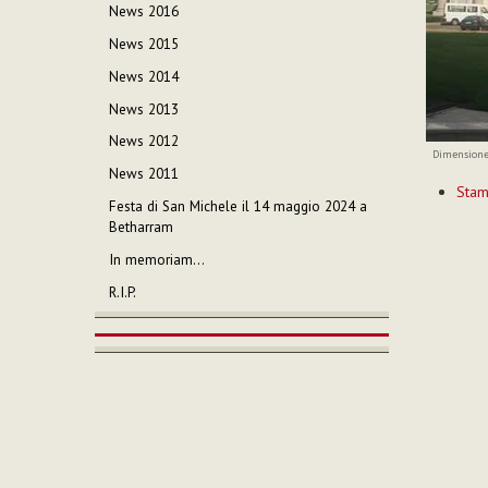
News 2016
News 2015
News 2014
News 2013
News 2012
Dimensione
News 2011
Azioni
Sta
sul
Festa di San Michele il 14 maggio 2024 a
documen
Betharram
In memoriam…
R.I.P.