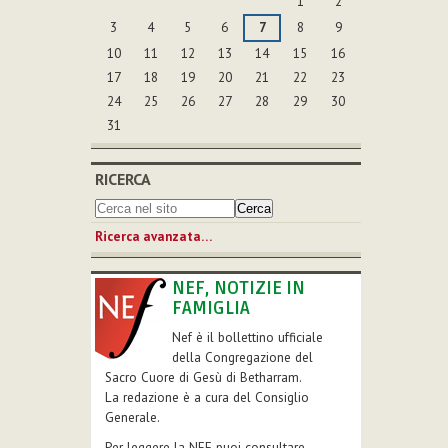
1
2
3
4
5
6
7
8
9
10
11
12
13
14
15
16
17
18
19
20
21
22
23
24
25
26
27
28
29
30
31
RICERCA
Ricerca avanzata…
NEF, NOTIZIE IN
FAMIGLIA
Nef è il bollettino ufficiale
della Congregazione del
Sacro Cuore di Gesù di Betharram.
La redazione è a cura del Consiglio
Generale.
Per leggere la NEF puoi consultare