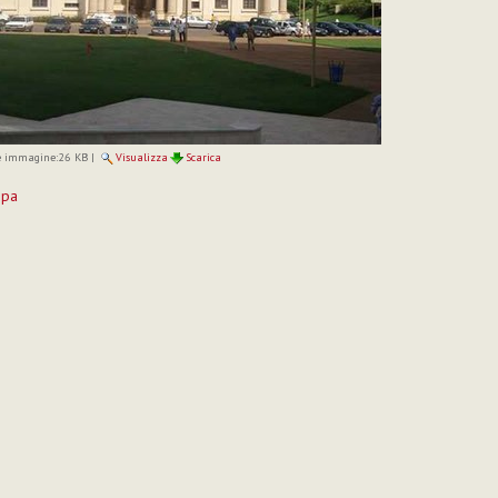
 immagine:
26 KB
|
Visualizza
Scarica
mpa
to