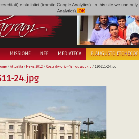
i accreditati) e statistici (tramite Google Analytics). In this site we use 
Analytics).
OK
A
MISSIONE
NEF
MEDIATECA
P. AUGUSTO ETCHECO
Home
/
Attualità
/
News 2012
/
Costa dAvorio - Yamoussoukro
/
120611-24.jpg
11-24.jpg