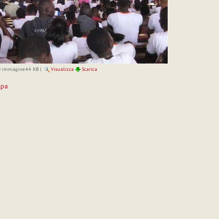
 immagine:
44 KB
|
Visualizza
Scarica
mpa
to