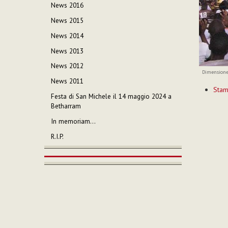
News 2016
News 2015
News 2014
News 2013
News 2012
Dimensione
News 2011
Azioni
Sta
sul
Festa di San Michele il 14 maggio 2024 a
documen
Betharram
In memoriam…
R.I.P.