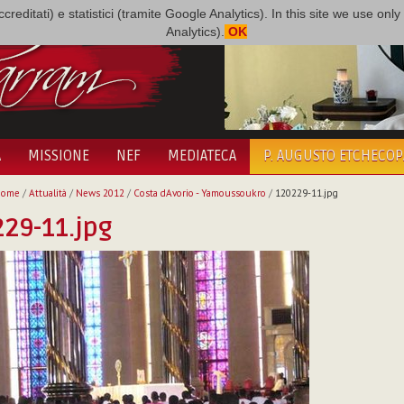
i accreditati) e statistici (tramite Google Analytics). In this site we use 
Analytics).
OK
A
MISSIONE
NEF
MEDIATECA
P. AUGUSTO ETCHECO
Home
/
Attualità
/
News 2012
/
Costa dAvorio - Yamoussoukro
/
120229-11.jpg
29-11.jpg