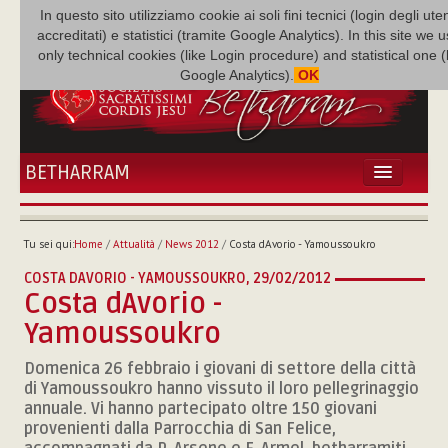
In questo sito utilizziamo cookie ai soli fini tecnici (login degli uten
accreditati) e statistici (tramite Google Analytics). In this site we 
only technical cookies (like Login procedure) and statistical one 
Google Analytics).
OK
BETHARRAM
HOME
ATTUALITÀ
Tu sei qui:
Home
/
Attualità
/
News 2012
/
Costa dAvorio - Yamoussoukro
BÉTHARRAM
COSTA DAVORIO - YAMOUSSOUKRO,
29/02/2012
FAMIGLIA
Costa dAvorio -
MISSIONE
Yamoussoukro
NEF
MEDIATECA
Domenica 26 febbraio i giovani di settore della città
di Yamoussoukro hanno vissuto il loro pellegrinaggio
P. AUGUSTO ETCHECOPAR
annuale. Vi hanno partecipato oltre 150 giovani
provenienti dalla Parrocchia di San Felice,