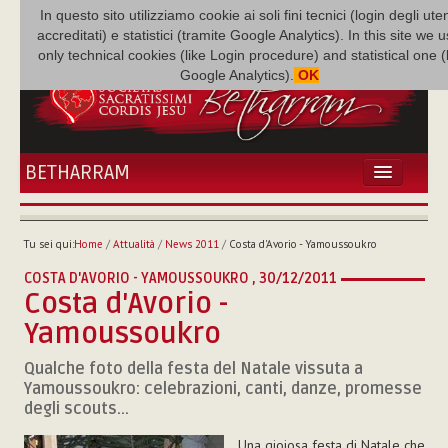
In questo sito utilizziamo cookie ai soli fini tecnici (login degli uten
accreditati) e statistici (tramite Google Analytics). In this site we 
only technical cookies (like Login procedure) and statistical one 
Google Analytics).
OK
BETHARRAM
HOME
ATTUALITÀ
Tu sei qui:
Home
/
Attualità
/
News 2011
/
Costa d'Avorio - Yamoussoukro
BÉTHARRAM
COSTA D'AVORIO - YAMOUSSOUKRO ,
30/12/2011
FAMIGLIA
Costa d'Avorio -
MISSIONE
Yamoussoukro
NEF
MEDIATECA
Qualche foto della festa del Natale vissuta a
Yamoussoukro: celebrazioni, canti, danze, promesse
P. AUGUSTO ETCHECOPAR
degli scouts...
Una gioiosa festa di Natale che