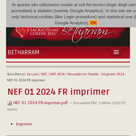
In questo sito utilizziamo cookie ai soli fini tecnici (login degli uten
accreditati) e statistici (tramite Google Analytics). In this site we 
only technical cookies (like Login procedure) and statistical one 
Google Analytics).
OK
BETHARRAM
ACCUEIL
ACTUALITÉS
Vous êtes ici :
Accueil
/
NEF
/
NEF 2024
/
Nouvelles en Famille - 14 janvier 2024
/
BÉTHARRAM
NEF 01 2024 FR imprimer
FAMILLE
NEF 01 2024 FR imprimer
MISSION
NEF 01 2024 FR-imprimer.pdf
NEF
— Document PDF, 1.08 Mo (1131715
bytes)
MULTIMÉDIA
Actions
P. AUGUSTE ETCHÉCOPAR
Imprimer
sur
le