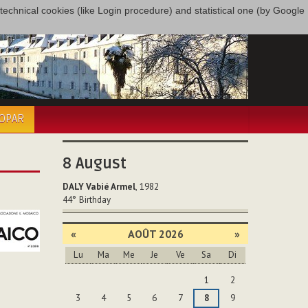
only technical cookies (like Login procedure) and statistical one (by Google
COPAR
8
August
DALY Vabié Armel
, 1982
44°
Birthday
«
AOÛT 2026
»
Lu
Ma
Me
Je
Ve
Sa
Di
Août
1
2
3
4
5
6
7
8
9