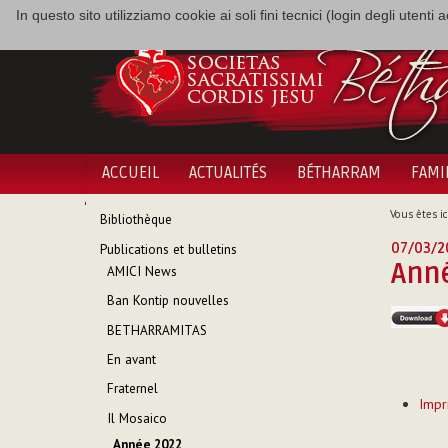
In questo sito utilizziamo cookie ai soli fini tecnici (login degli utent
ACCUEIL
ACTUALITÉS
BÉTHARRAM
FAMI
NAVIGATION
Vous êtes ici
Bibliothèque
07/03/2
Publications et bulletins
Ann
AMICI News
Ban Kontip nouvelles
BETHARRAMITAS
En avant
Actions
Fraternel
Impr
sur
Il Mosaico
le
Année 2022