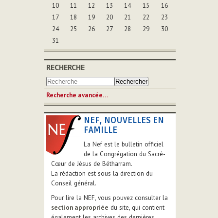
10
11
12
13
14
15
16
17
18
19
20
21
22
23
24
25
26
27
28
29
30
31
RECHERCHE
Recherche avancée…
NEF, NOUVELLES EN
FAMILLE
La Nef est le bulletin officiel
de la Congrégation du Sacré-
Cœur de Jésus de Bétharram.
La rédaction est sous la direction du
Conseil général.
Pour lire la NEF, vous pouvez consulter la
section appropriée
du site, qui contient
également les archives des dernières