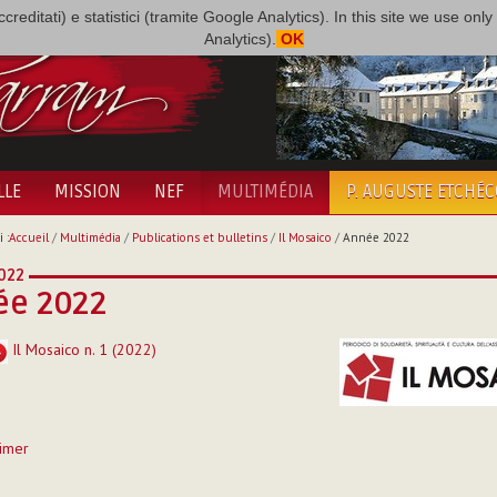
i accreditati) e statistici (tramite Google Analytics). In this site we use 
Analytics).
OK
LLE
MISSION
NEF
MULTIMÉDIA
P. AUGUSTE ETCHÉ
 :
Accueil
/
Multimédia
/
Publications et bulletins
/
Il Mosaico
/
Année 2022
022
ée 2022
Il Mosaico n. 1 (2022)
imer