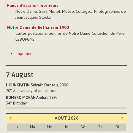
Fonds d'écrans - Intérieurs
Notre Dame, Saint Michel, Musée, Collège... Photographies de
Jean Jacques Stockli
Notre Dame de Bétharram 1900
Cartes postales anciennes de Notre Dame Collection du Père
LEBORGNE
Actions
Imprimer
sur
le
document
7
August
HOUNKPATIN Sylvain Dansou
, 2006
20°
Anniversary of priesthood
ROMERO MORÁN Anibal
, 1992
34°
Birthday
«
AOÛT 2026
»
Lu
Ma
Me
Je
Ve
Sa
Di