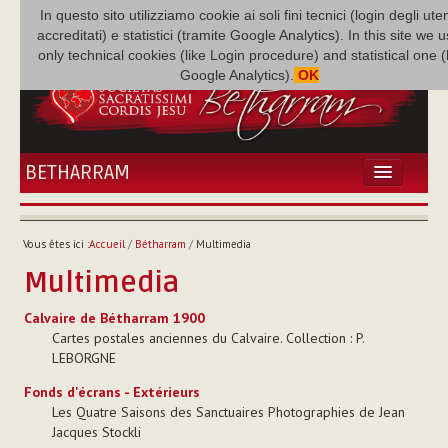
In questo sito utilizziamo cookie ai soli fini tecnici (login degli uten
accreditati) e statistici (tramite Google Analytics). In this site we 
only technical cookies (like Login procedure) and statistical one 
Google Analytics).
OK
BETHARRAM
ACCUEIL
ACTUALITÉS
Vous êtes ici :
Accueil
/
Bétharram
/
Multimedia
BÉTHARRAM
Multimedia
FAMILLE
MISSION
Calvaire de Bétharram 1900
Cartes postales anciennes du Calvaire. Collection : P.
NEF
LEBORGNE
MULTIMÉDIA
Fonds d'écrans - Extérieurs
P. AUGUSTE ETCHÉCOPAR
Les Quatre Saisons des Sanctuaires Photographies de Jean
Jacques Stockli