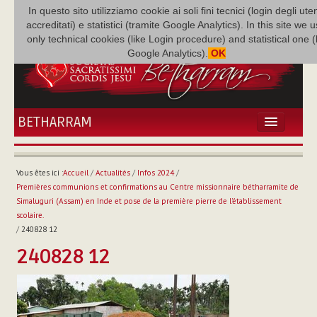
In questo sito utilizziamo cookie ai soli fini tecnici (login degli uten
accreditati) e statistici (tramite Google Analytics). In this site we 
only technical cookies (like Login procedure) and statistical one 
Google Analytics).
OK
BETHARRAM
ACCUEIL
ACTUALITÉS
Vous êtes ici :
Accueil
/
Actualités
/
Infos 2024
/
BÉTHARRAM
Premières communions et confirmations au Centre missionnaire bétharramite de
FAMILLE
Simaluguri (Assam) en Inde et pose de la première pierre de l'établissement
scolaire.
MISSION
/
240828 12
NEF
240828 12
MULTIMÉDIA
P. AUGUSTE ETCHÉCOPAR