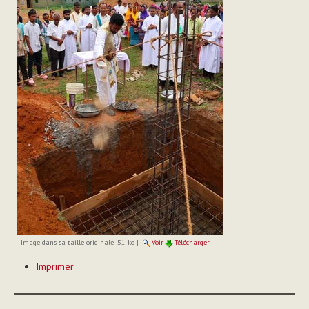
Image dans sa taille originale :
51 ko
|
Voir
Télécharger
Actions
Imprimer
sur
le
document