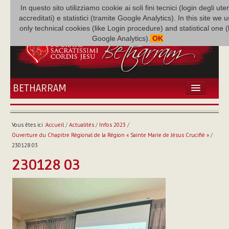
In questo sito utilizziamo cookie ai soli fini tecnici (login degli uten
accreditati) e statistici (tramite Google Analytics). In this site we 
only technical cookies (like Login procedure) and statistical one 
Google Analytics).
OK
BETHARRAM
ACCUEIL
ACTUALITÉS
Vous êtes ici :
Accueil
/
Actualités
/
Infos 2023
/
BÉTHARRAM
Ouverture du Chapitre Régional de la Région « Sainte Marie de Jésus Crucifié »
/
FAMILLE
230128 03
MISSION
230128 03
NEF
MULTIMÉDIA
P. AUGUSTE ETCHÉCOPAR