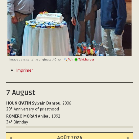
Image dans sa taille originale :
40 ko
|
Voir
Télécharger
Actions
Imprimer
sur
le
document
7
August
HOUNKPATIN Sylvain Dansou
, 2006
20°
Anniversary of priesthood
ROMERO MORÁN Anibal
, 1992
34°
Birthday
«
AOÛT 2026
»