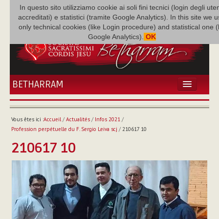
In questo sito utilizziamo cookie ai soli fini tecnici (login degli uten
accreditati) e statistici (tramite Google Analytics). In this site we 
only technical cookies (like Login procedure) and statistical one 
Google Analytics).
OK
BETHARRAM
ACCUEIL
ACTUALITÉS
Vous êtes ici :
Accueil
/
Actualités
/
Infos 2021
/
BÉTHARRAM
Profession perpétuelle du F. Sergio Leiva scj
/
210617 10
FAMILLE
210617 10
MISSION
NEF
MULTIMÉDIA
P. AUGUSTE ETCHÉCOPAR