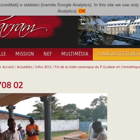
i accreditati) e statistici (tramite Google Analytics). In this site we use 
Analytics).
OK
LLE
MISSION
NEF
MULTIMÉDIA
P. AUGUSTE ETCHÉ
 :
Accueil
/
Actualités
/
Infos 2021
/
Fin de la visite canonique du P. Gustavo en Centrafriqu
708 02