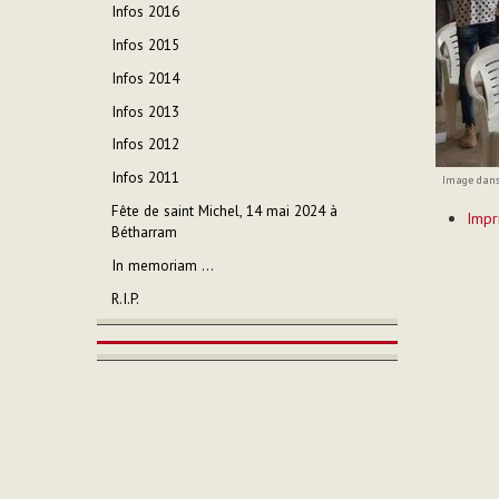
Infos 2016
Infos 2015
Infos 2014
Infos 2013
Infos 2012
Infos 2011
Image dans 
Actions
Fête de saint Michel, 14 mai 2024 à
Impr
sur
Bétharram
le
In memoriam ...
documen
R.I.P.