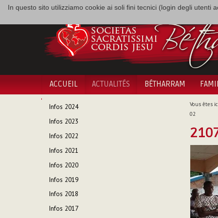
In questo sito utilizziamo cookie ai soli fini tecnici (login degli utent
ACCUEIL
ACTUALITÉS
BÉTHARRAM
FAMI
NAVIGATION
Vous êtes ici
Infos 2024
02
Infos 2023
210
Infos 2022
Infos 2021
Infos 2020
Infos 2019
Infos 2018
Infos 2017