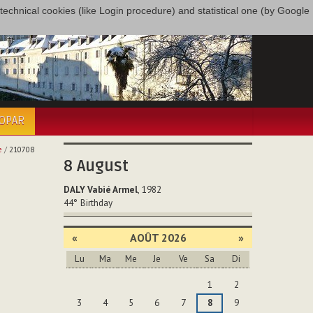
only technical cookies (like Login procedure) and statistical one (by Google
COPAR
e
/
210708
8
August
DALY Vabié Armel
, 1982
44°
Birthday
«
AOÛT 2026
»
Lu
Ma
Me
Je
Ve
Sa
Di
Août
1
2
3
4
5
6
7
8
9