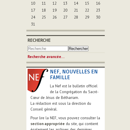
10
11
12
13
14
15
16
17
18
19
20
21
22
23
24
25
26
27
28
29
30
31
RECHERCHE
Recherche avancée…
NEF, NOUVELLES EN
FAMILLE
La Nef est le bulletin officiel
de la Congrégation du Sacré-
Cœur de Jésus de Bétharram.
La rédaction est sous la direction du
Conseil général.
Pour lire la NEF, vous pouvez consulter la
section appropriée
du site, qui contient
également les archives des dernières