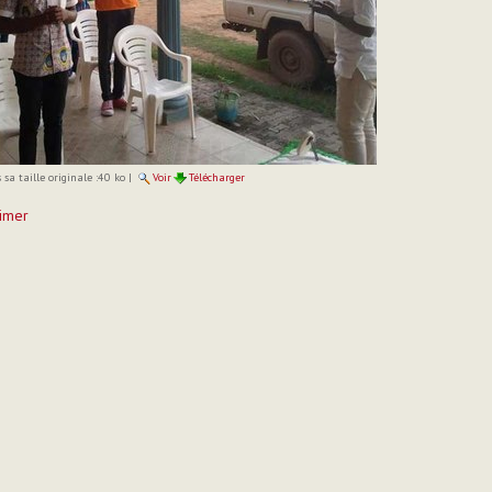
sa taille originale :
40 ko
|
Voir
Télécharger
imer
t