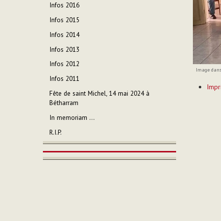
Infos 2016
Infos 2015
Infos 2014
Infos 2013
Infos 2012
Image dans 
Infos 2011
Actions
Impr
sur
Fête de saint Michel, 14 mai 2024 à
le
Bétharram
documen
In memoriam ...
R.I.P.