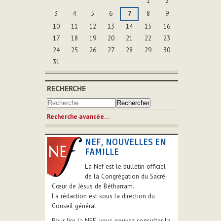
1
2
3
4
5
6
7
8
9
10
11
12
13
14
15
16
17
18
19
20
21
22
23
24
25
26
27
28
29
30
31
RECHERCHE
Recherche avancée…
NEF, NOUVELLES EN
FAMILLE
La Nef est le bulletin officiel
de la Congrégation du Sacré-
Cœur de Jésus de Bétharram.
La rédaction est sous la direction du
Conseil général.
Pour lire la NEF, vous pouvez consulter la