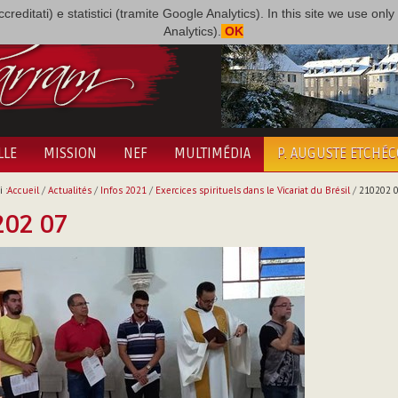
i accreditati) e statistici (tramite Google Analytics). In this site we use 
Analytics).
OK
LLE
MISSION
NEF
MULTIMÉDIA
P. AUGUSTE ETCHÉ
 :
Accueil
/
Actualités
/
Infos 2021
/
Exercices spirituels dans le Vicariat du Brésil
/
210202 
202 07