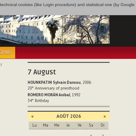
only technical cookies (like Login procedure) and statistical one (by Google
COPAR
07
7
August
HOUNKPATIN Sylvain Dansou
, 2006
20°
Anniversary of priesthood
ROMERO MORÁN Anibal
, 1992
34°
Birthday
«
AOÛT 2026
»
Lu
Ma
Me
Je
Ve
Sa
Di
Août