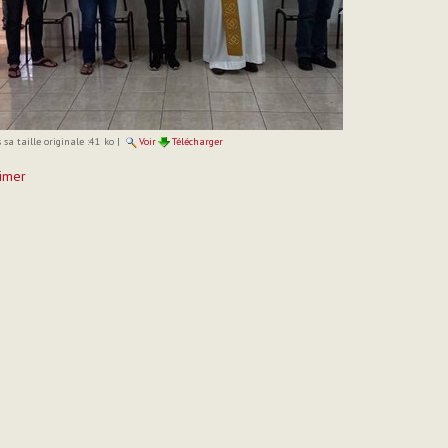
sa taille originale :
41 ko
|
Voir
Télécharger
imer
t