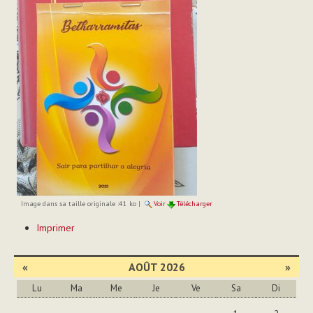
Image dans sa taille originale :
41 ko
|
Voir
Télécharger
Actions
Imprimer
sur
le
document
«
AOÛT 2026
»
Lu
Ma
Me
Je
Ve
Sa
Di
Août