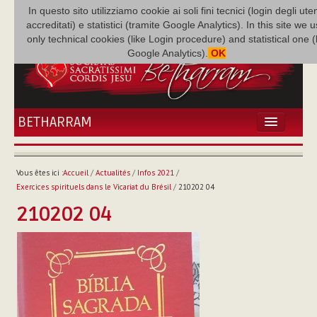
In questo sito utilizziamo cookie ai soli fini tecnici (login degli uten
accreditati) e statistici (tramite Google Analytics). In this site we 
only technical cookies (like Login procedure) and statistical one 
Google Analytics).
OK
BETHARRAM
ACCUEIL
ACTUALITÉS
Vous êtes ici :
Accueil
/
Actualités
/
Infos 2021
/
BÉTHARRAM
Exercices spirituels dans le Vicariat du Brésil
/
210202 04
FAMILLE
210202 04
MISSION
NEF
MULTIMÉDIA
P. AUGUSTE ETCHÉCOPAR