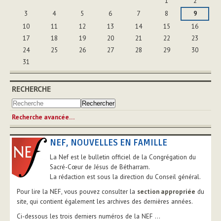
1
2
3
4
5
6
7
8
9
10
11
12
13
14
15
16
17
18
19
20
21
22
23
24
25
26
27
28
29
30
31
RECHERCHE
Recherche avancée…
NEF, NOUVELLES EN FAMILLE
La Nef est le bulletin officiel de la Congrégation du
Sacré-Cœur de Jésus de Bétharram.
La rédaction est sous la direction du Conseil général.
Pour lire la NEF, vous pouvez consulter la
section appropriée
du
site, qui contient également les archives des dernières années.
Ci-dessous les trois derniers numéros de la NEF ...