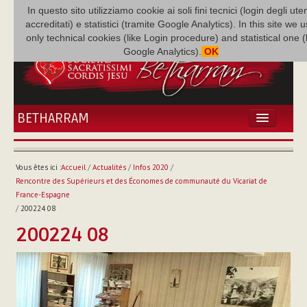
In questo sito utilizziamo cookie ai soli fini tecnici (login degli uten
accreditati) e statistici (tramite Google Analytics). In this site we 
only technical cookies (like Login procedure) and statistical one 
Google Analytics).
OK
BETHARRAM
ACCUEIL
ACTUALITÉS
Vous êtes ici :
Accueil
/
Actualités
/
Infos 2020
/
BÉTHARRAM
Rencontre des Supérieurs et des Économes de communauté du Vicariat de
FAMILLE
France-Espagne
/
200224 08
MISSION
200224 08
NEF
MULTIMÉDIA
P. AUGUSTE ETCHÉCOPAR