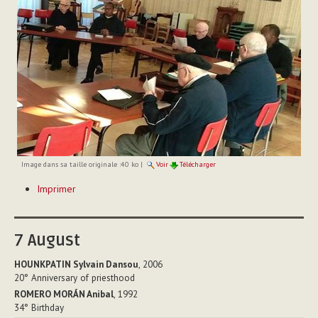
Image dans sa taille originale :
40 ko
|
Voir
Télécharger
Actions
Imprimer
sur
le
document
7
August
HOUNKPATIN Sylvain Dansou
, 2006
20°
Anniversary of priesthood
ROMERO MORÁN Anibal
, 1992
34°
Birthday