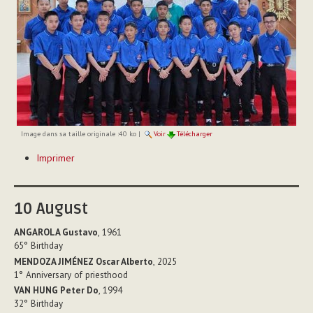
Image dans sa taille originale :
40 ko
|
Voir
Télécharger
Actions
Imprimer
sur
le
document
10
August
ANGAROLA Gustavo
, 1961
65°
Birthday
MENDOZA JIMÉNEZ Oscar Alberto
, 2025
1°
Anniversary of priesthood
VAN HUNG Peter Do
, 1994
32°
Birthday