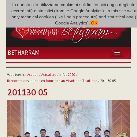
In questo sito utilizziamo cookie ai soli fini tecnici (login degli uten
accreditati) e statistici (tramite Google Analytics). In this site we 
only technical cookies (like Login procedure) and statistical one 
Google Analytics).
OK
BETHARRAM
ACCUEIL
ACTUALITÉS
Vous êtes ici :
Accueil
/
Actualités
/
Infos 2020
/
BÉTHARRAM
Rencontre des jeunes en formation au Vicariat de Thaïlande
/
201130 05
FAMILLE
201130 05
MISSION
NEF
MULTIMÉDIA
P. AUGUSTE ETCHÉCOPAR