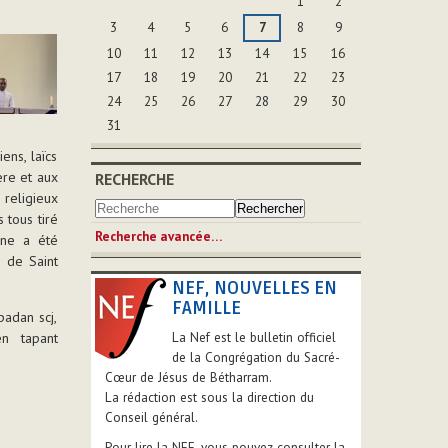
1
2
3
4
5
6
7
8
9
10
11
12
13
14
15
16
17
18
19
20
21
22
23
24
25
26
27
28
29
30
31
ens, laïcs
ère et aux
RECHERCHE
religieux
 tous tiré
Recherche avancée…
ine a été
s de Saint
NEF, NOUVELLES EN
FAMILLE
padan scj,
n tapant
La Nef est le bulletin officiel
de la Congrégation du Sacré-
Cœur de Jésus de Bétharram.
La rédaction est sous la direction du
Conseil général.
Pour lire la NEF, vous pouvez consulter la