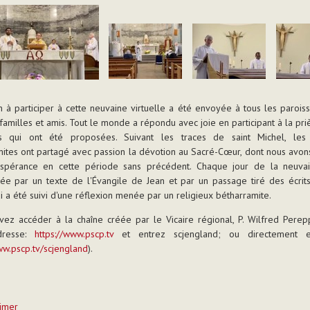
ion à participer à cette neuvaine virtuelle a été envoyée à tous les paroissi
 familles et amis. Tout le monde a répondu avec joie en participant à la pri
ns qui ont été proposées. Suivant les traces de saint Michel, les 
ites ont partagé avec passion la dévotion au Sacré-Cœur, dont nous avons
espérance en cette période sans précédent. Chaque jour de la neuva
sée par un texte de l'Évangile de Jean et par un passage tiré des écrit
i a été suivi d'une réflexion menée par un religieux bétharramite.
ez accéder à la chaîne créée par le Vicaire régional, P. Wilfred Perep
dresse:
https://www.pscp.tv
et entrez scjengland; ou directement e
ww.pscp.tv/scjengland
).
imer