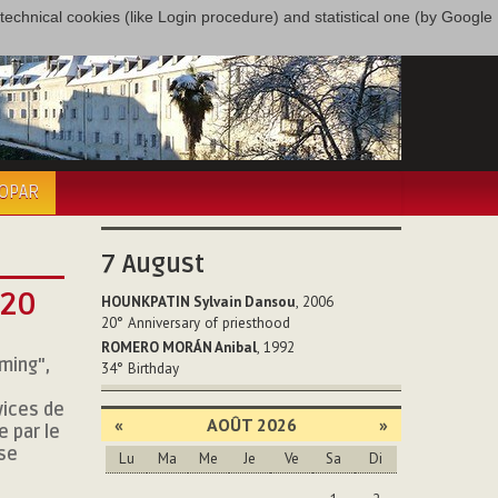
only technical cookies (like Login procedure) and statistical one (by Google
COPAR
7
August
020
HOUNKPATIN Sylvain Dansou
, 2006
20°
Anniversary of priesthood
ROMERO MORÁN Anibal
, 1992
ming",
34°
Birthday
vices de
«
AOÛT 2026
»
e par le
sse
Lu
Ma
Me
Je
Ve
Sa
Di
Août