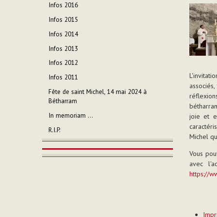
Infos 2016
Infos 2015
Infos 2014
Infos 2013
Infos 2012
L'invitat
Infos 2011
associés,
Fête de saint Michel, 14 mai 2024 à
réflexio
Bétharram
bétharram
In memoriam ...
joie et 
caractéri
R.I.P.
Michel qu
Vous pouv
avec l'a
https://w
Actions
Impr