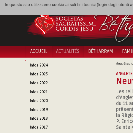
In questo sito utilizziamo cookie ai soli fini tecnici (login degli utent
ACCUEIL
ACTUALITÉS
BÉTHARRAM
FAMI
NAVIGATION
Vous êtes ici
Infos 2024
ANGLETER
Infos 2023
Neuv
Infos 2022
Les rel
Infos 2021
d'Angle
Infos 2020
du 11 a
présent
Infos 2019
la Régi
Infos 2018
P. Enri
Sainte-
Infos 2017