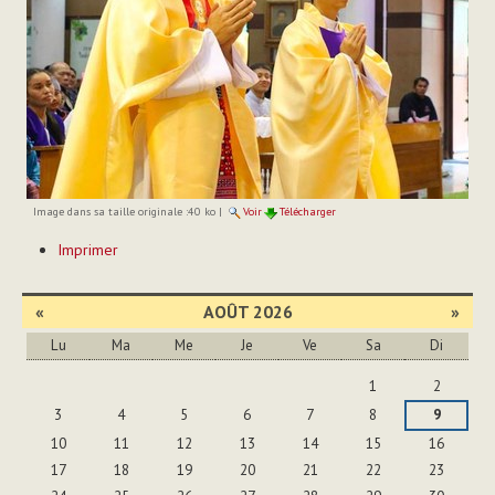
Image dans sa taille originale :
40 ko
|
Voir
Télécharger
Actions
Imprimer
sur
le
document
«
AOÛT 2026
»
Lu
Ma
Me
Je
Ve
Sa
Di
Août
1
2
3
4
5
6
7
8
9
10
11
12
13
14
15
16
17
18
19
20
21
22
23