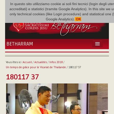
In questo sito utilizziamo cookie ai soli fini tecnici (login degli uten
accreditati) e statistici (tramite Google Analytics). In this site we 
only technical cookies (like Login procedure) and statistical one 
Google Analytics).
OK
BETHARRAM
ACCUEIL
ACTUALITÉS
Vous êtes ici :
Accueil
/
Actualités
/
Infos 2018
/
BÉTHARRAM
Un temps de grâce pour le Vicariat de Thaïlande
/
180117 37
FAMILLE
180117 37
MISSION
NEF
MULTIMÉDIA
P. AUGUSTE ETCHÉCOPAR