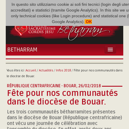
In questo sito utilizziamo cookie ai soli fini tecnici (login degli uten
accreditati) e statistici (tramite Google Analytics). In this site we 
only technical cookies (like Login procedure) and statistical one 
Google Analytics).
OK
BETHARRAM
ACCUEIL
ACTUALITÉS
Vous êtes ici :
Accueil
/
Actualités
/
Infos 2018
/
Fête pour nos communautés dans
BÉTHARRAM
le diocèse de Bouar.
FAMILLE
RÉPUBLIQUE CENTRAFRICAINE - BOUAR,
26/02/2018
MISSION
Fête pour nos communautés
NEF
dans le diocèse de Bouar.
MULTIMÉDIA
Les trois communautés bétharramites présentes
P. AUGUSTE ETCHÉCOPAR
dans le diocèse de Bouar (République centrafricaine)
ont vécu une journée de célébration avec