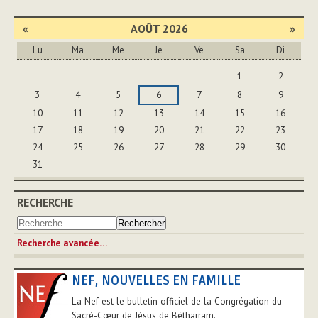
le
document
«
AOÛT 2026
»
Lu
Ma
Me
Je
Ve
Sa
Di
Août
1
2
3
4
5
6
7
8
9
10
11
12
13
14
15
16
17
18
19
20
21
22
23
24
25
26
27
28
29
30
31
RECHERCHE
Recherche avancée…
NEF, NOUVELLES EN FAMILLE
La Nef est le bulletin officiel de la Congrégation du
Sacré-Cœur de Jésus de Bétharram.