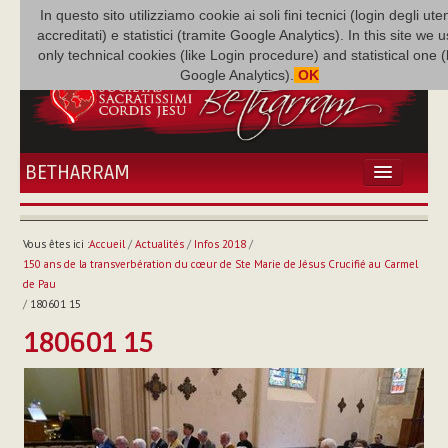
In questo sito utilizziamo cookie ai soli fini tecnici (login degli uten
accreditati) e statistici (tramite Google Analytics). In this site we 
only technical cookies (like Login procedure) and statistical one 
Google Analytics).
OK
BETHARRAM
ACCUEIL
ACTUALITÉS
Vous êtes ici :
Accueil
/
Actualités
/
Infos 2018
/
BÉTHARRAM
150 ans de la transverbération du cœur de Ste Marie de Jésus Crucifié au Carmel
FAMILLE
de Pau
/
180601 15
MISSION
180601 15
NEF
MULTIMÉDIA
P. AUGUSTE ETCHÉCOPAR