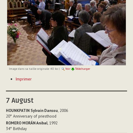
Image dans sa taille originale :
40 ko
|
Voir
Télécharger
Actions
Imprimer
sur
le
document
7
August
HOUNKPATIN Sylvain Dansou
, 2006
20°
Anniversary of priesthood
ROMERO MORÁN Anibal
, 1992
34°
Birthday