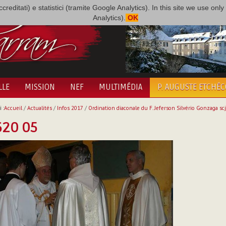
i accreditati) e statistici (tramite Google Analytics). In this site we use 
Analytics).
OK
LLE
MISSION
NEF
MULTIMÉDIA
P. AUGUSTE ETCHÉ
 :
Accueil
/
Actualités
/
Infos 2017
/
Ordination diaconale du F. Jeferson Silvério Gonzaga scj
620 05