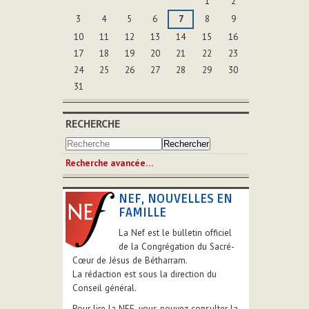
1
2
3
4
5
6
7
8
9
10
11
12
13
14
15
16
17
18
19
20
21
22
23
24
25
26
27
28
29
30
31
RECHERCHE
Recherche avancée…
NEF, NOUVELLES EN
FAMILLE
La Nef est le bulletin officiel
de la Congrégation du Sacré-
Cœur de Jésus de Bétharram.
La rédaction est sous la direction du
Conseil général.
Pour lire la NEF, vous pouvez consulter la