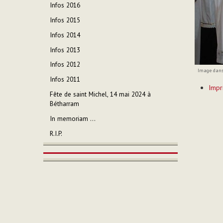
Infos 2016
Infos 2015
Infos 2014
Infos 2013
Infos 2012
Image dans 
Infos 2011
Actions
Impr
sur
Fête de saint Michel, 14 mai 2024 à
le
Bétharram
documen
In memoriam ...
R.I.P.