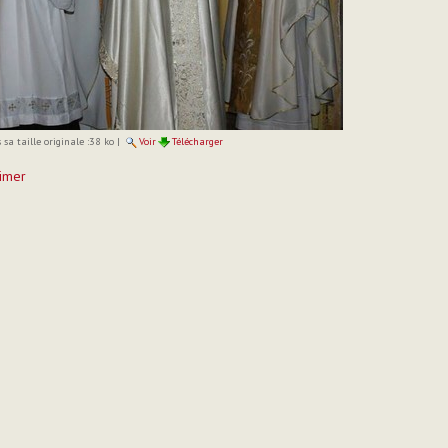
sa taille originale :
38 ko
|
Voir
Télécharger
imer
t