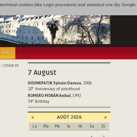
only technical cookies (like Login procedure) and statistical one (by Google
COPAR
/
170620 05
7
August
HOUNKPATIN Sylvain Dansou
, 2006
20°
Anniversary of priesthood
ROMERO MORÁN Anibal
, 1992
34°
Birthday
«
AOÛT 2026
»
Lu
Ma
Me
Je
Ve
Sa
Di
Août