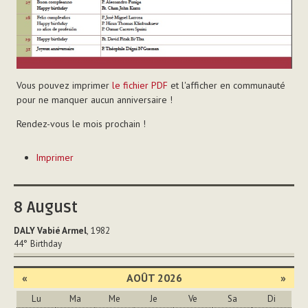
Vous pouvez imprimer
le fichier PDF
et l'afficher en communauté
pour ne manquer aucun anniversaire !
Rendez-vous le mois prochain !
Actions
Imprimer
sur
le
document
8
August
DALY Vabié Armel
, 1982
44°
Birthday
«
AOÛT 2026
»
Lu
Ma
Me
Je
Ve
Sa
Di