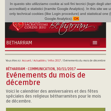
In questo sito utilizziamo cookie ai soli fini tecnici (login degli uten
accreditati) e statistici (tramite Google Analytics). In this site we 
only technical cookies (like Login procedure) and statistical one 
Google Analytics).
OK
BETHARRAM
ACCUEIL
ACTUALITÉS
Vous êtes ici :
Accueil
/
Actualités
/
Infos 2017
/
Evénements du mois de décembre
BÉTHARRAM
BÉTHARRAM - COMMUNICATION,
30/11/2017
FAMILLE
Evénements du mois de
MISSION
décembre
NEF
MULTIMÉDIA
Voici le calendrier des anniversaires et des fêtes
spéciales des religieux bétharramites pour le mois
P. AUGUSTE ETCHÉCOPAR
de décembre.