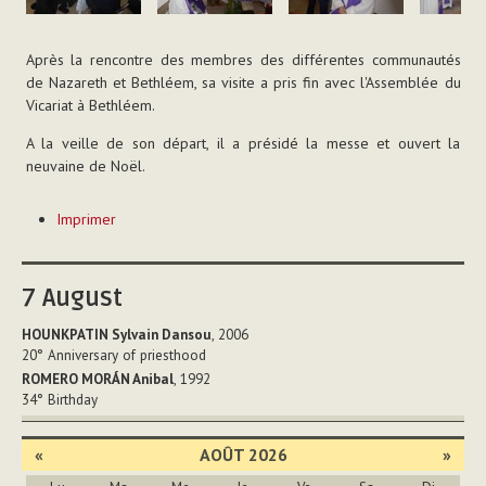
Après la rencontre des membres des différentes communautés
de Nazareth et Bethléem, sa visite a pris fin avec l'Assemblée du
Vicariat à Bethléem.
A la veille de son départ, il a présidé la messe et ouvert la
neuvaine de Noël.
Actions
Imprimer
sur
le
document
7
August
HOUNKPATIN Sylvain Dansou
, 2006
20°
Anniversary of priesthood
ROMERO MORÁN Anibal
, 1992
34°
Birthday
«
AOÛT 2026
»