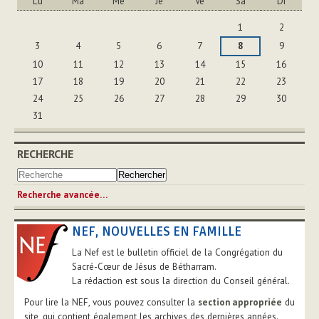
Lu
Ma
Me
Je
Ve
Sa
Di
Août
1
2
3
4
5
6
7
8
9
10
11
12
13
14
15
16
17
18
19
20
21
22
23
24
25
26
27
28
29
30
31
RECHERCHE
Recherche avancée…
NEF, NOUVELLES EN FAMILLE
La Nef est le bulletin officiel de la Congrégation du
Sacré-Cœur de Jésus de Bétharram.
La rédaction est sous la direction du Conseil général.
Pour lire la NEF, vous pouvez consulter la
section appropriée
du
site, qui contient également les archives des dernières années.