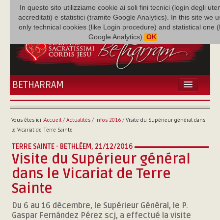
In questo sito utilizziamo cookie ai soli fini tecnici (login degli uten
accreditati) e statistici (tramite Google Analytics). In this site we 
only technical cookies (like Login procedure) and statistical one 
Google Analytics).
OK
BETHARRAM
ACCUEIL
ACTUALITÉS
Vous êtes ici :
Accueil
/
Actualités
/
Infos 2016
/
Visite du Supérieur général dans
BÉTHARRAM
le Vicariat de Terre Sainte
FAMILLE
TERRE SAINTE - BETHLÉEM,
21/12/2016
MISSION
Visite du Supérieur général
NEF
dans le Vicariat de Terre
MULTIMÉDIA
Sainte
P. AUGUSTE ETCHÉCOPAR
Du 6 au 16 décembre, le Supérieur Général, le P.
Gaspar Fernández Pérez scj, a effectué la visite