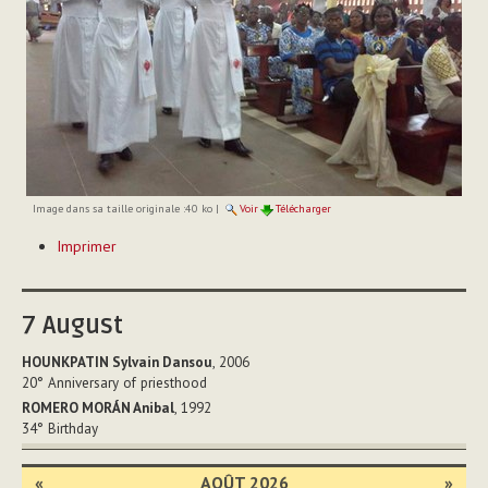
Image dans sa taille originale :
40 ko
|
Voir
Télécharger
Actions
Imprimer
sur
le
document
7
August
HOUNKPATIN Sylvain Dansou
, 2006
20°
Anniversary of priesthood
ROMERO MORÁN Anibal
, 1992
34°
Birthday
«
AOÛT 2026
»