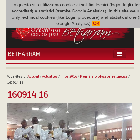
In questo sito utilizziamo cookie ai soli fini tecnici (login degli uten
accreditati) e statistici (tramite Google Analytics). In this site we 
only technical cookies (like Login procedure) and statistical one 
Google Analytics).
OK
BETHARRAM
ACCUEIL
ACTUALITÉS
Vous êtes ici :
Accueil
/
Actualités
/
Infos 2016
/
Première profession religieuse
/
BÉTHARRAM
160914 16
FAMILLE
160914 16
MISSION
NEF
MULTIMÉDIA
P. AUGUSTE ETCHÉCOPAR