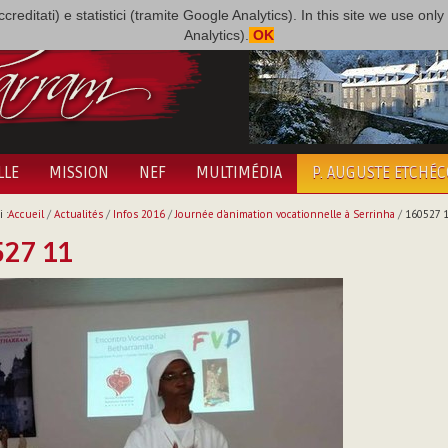
i accreditati) e statistici (tramite Google Analytics). In this site we use 
Analytics).
OK
LLE
MISSION
NEF
MULTIMÉDIA
P. AUGUSTE ETCHÉ
 :
Accueil
/
Actualités
/
Infos 2016
/
Journée d'animation vocationnelle à Serrinha
/
160527 
527 11