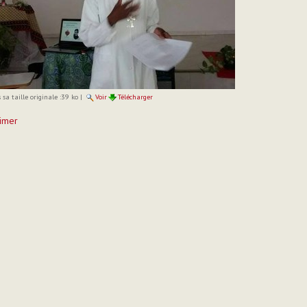
sa taille originale :
39 ko
|
Voir
Télécharger
imer
t