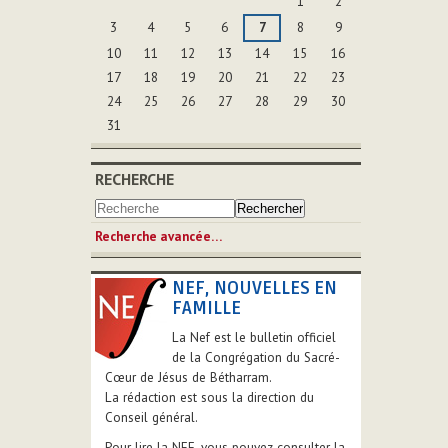
1
2
3
4
5
6
7
8
9
10
11
12
13
14
15
16
17
18
19
20
21
22
23
24
25
26
27
28
29
30
31
RECHERCHE
Recherche avancée…
NEF, NOUVELLES EN
FAMILLE
La Nef est le bulletin officiel
de la Congrégation du Sacré-
Cœur de Jésus de Bétharram.
La rédaction est sous la direction du
Conseil général.
Pour lire la NEF, vous pouvez consulter la