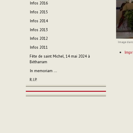
Infos 2016
Infos 2015
Infos 2014
Infos 2013
Infos 2012
Image dans 
Infos 2011
Actions
Impr
sur
Fête de saint Michel, 14 mai 2024 à
le
Bétharram
documen
In memoriam ...
R.I.P.