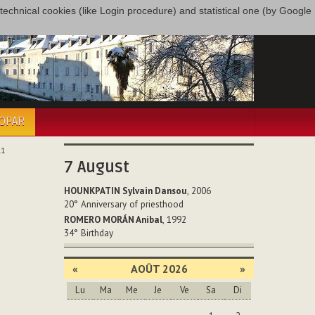
only technical cookies (like Login procedure) and statistical one (by Google
COPAR
11
7
August
HOUNKPATIN Sylvain Dansou
, 2006
20°
Anniversary of priesthood
ROMERO MORÁN Anibal
, 1992
34°
Birthday
«
AOÛT 2026
»
Lu
Ma
Me
Je
Ve
Sa
Di
Août