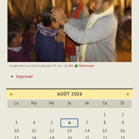
Image dans sa taille originale :
41 ko
|
Voir
Télécharger
Actions
Imprimer
sur
le
document
«
AOÛT 2026
»
Lu
Ma
Me
Je
Ve
Sa
Di
Août
1
2
3
4
5
6
7
8
9
10
11
12
13
14
15
16
17
18
19
20
21
22
23