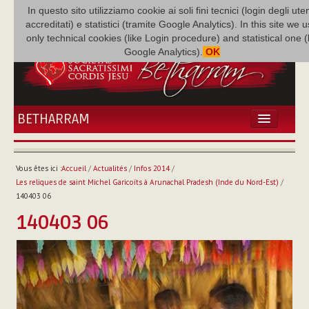
In questo sito utilizziamo cookie ai soli fini tecnici (login degli uten
accreditati) e statistici (tramite Google Analytics). In this site we 
only technical cookies (like Login procedure) and statistical one 
Google Analytics).
OK
BETHARRAM
ACCUEIL
ACTUALITÉS
Vous êtes ici :
Accueil
/
Actualités
/
Infos 2014
/
BÉTHARRAM
Les reliques de saint Michel Garicoïts à Arunachal Pradesh (Inde du Nord-Est)
/
FAMILLE
140403 06
MISSION
140403 06
NEF
MULTIMÉDIA
P. AUGUSTE ETCHÉCOPAR