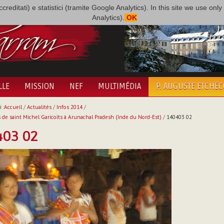
i accreditati) e statistici (tramite Google Analytics). In this site we use 
Analytics).
OK
LLE
MISSION
NEF
MULTIMÉDIA
P. AUGUSTE ETCHÉ
 :
Accueil
/
Actualités
/
Infos 2014
/
s de saint Michel Garicoïts à Arunachal Pradesh (Inde du Nord-Est)
/
140403 02
403 02