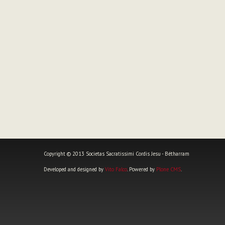
Copyright © 2013 Societas Sacratissimi Cordis Jesu - Bétharram
Developed and designed by
Vito Falco
. Powered by
Plone CMS
.
Outils
personnels