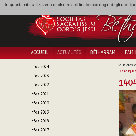
In questo sito utilizziamo cookie ai soli fini tecnici (login degli utent
ACCUEIL
ACTUALITÉS
BÉTHARRAM
FAMI
NAVIGATION
Vous êtes ici
Infos 2024
Les relique
Infos 2023
140
Infos 2022
Infos 2021
Infos 2020
Infos 2019
Infos 2018
Infos 2017