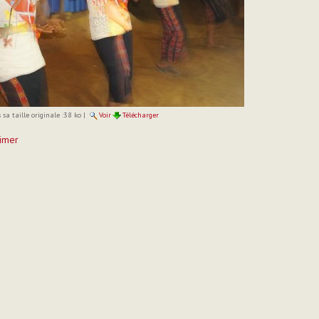
sa taille originale :
38 ko
|
Voir
Télécharger
imer
t