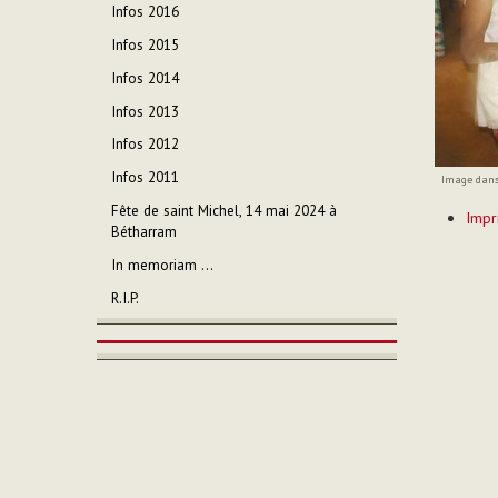
Infos 2016
Infos 2015
Infos 2014
Infos 2013
Infos 2012
Infos 2011
Image dans 
Actions
Fête de saint Michel, 14 mai 2024 à
Impr
sur
Bétharram
le
In memoriam ...
documen
R.I.P.