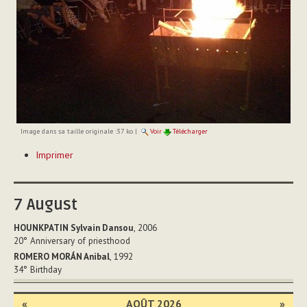
Image dans sa taille originale :
37 ko
|
Voir
Télécharger
Actions
Imprimer
sur
le
document
7
August
HOUNKPATIN Sylvain Dansou
, 2006
20°
Anniversary of priesthood
ROMERO MORÁN Anibal
, 1992
34°
Birthday
«
AOÛT 2026
»