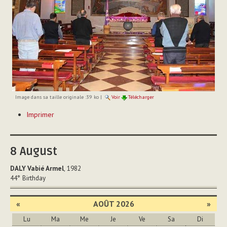
Image dans sa taille originale :
39 ko
|
Voir
Télécharger
Actions
Imprimer
sur
le
document
8
August
DALY Vabié Armel
, 1982
44°
Birthday
«
AOÛT 2026
»
Lu
Ma
Me
Je
Ve
Sa
Di