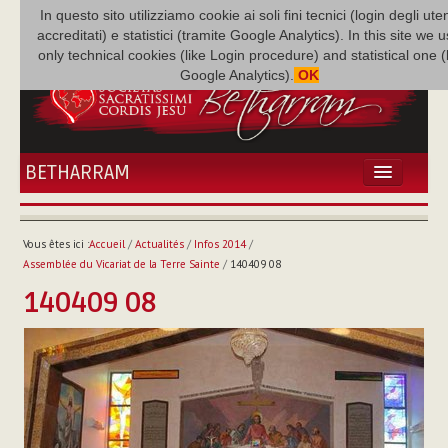
In questo sito utilizziamo cookie ai soli fini tecnici (login degli uten
accreditati) e statistici (tramite Google Analytics). In this site we 
only technical cookies (like Login procedure) and statistical one 
Google Analytics).
OK
BETHARRAM
ACCUEIL
ACTUALITÉS
Vous êtes ici :
Accueil
/
Actualités
/
Infos 2014
/
BÉTHARRAM
Assemblée du Vicariat de la Terre Sainte
/
140409 08
FAMILLE
140409 08
MISSION
NEF
MULTIMÉDIA
P. AUGUSTE ETCHÉCOPAR