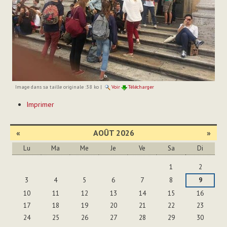
Image dans sa taille originale :
38 ko
|
Voir
Télécharger
Actions
Imprimer
sur
le
document
«
AOÛT 2026
»
Lu
Ma
Me
Je
Ve
Sa
Di
Août
1
2
3
4
5
6
7
8
9
10
11
12
13
14
15
16
17
18
19
20
21
22
23
24
25
26
27
28
29
30