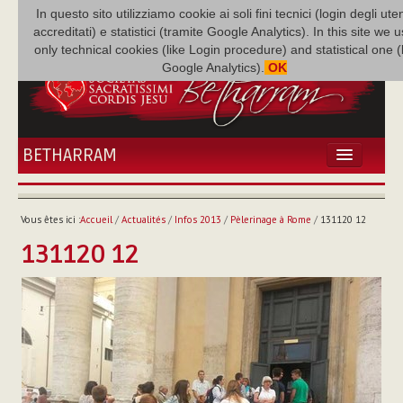
In questo sito utilizziamo cookie ai soli fini tecnici (login degli uten
accreditati) e statistici (tramite Google Analytics). In this site we 
only technical cookies (like Login procedure) and statistical one 
Google Analytics).
OK
BETHARRAM
ACCUEIL
ACTUALITÉS
Vous êtes ici :
Accueil
/
Actualités
/
Infos 2013
/
Pèlerinage à Rome
/
131120 12
BÉTHARRAM
131120 12
FAMILLE
MISSION
NEF
MULTIMÉDIA
P. AUGUSTE ETCHÉCOPAR