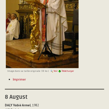
Image dans sa taille originale :
38 ko
|
Voir
Télécharger
Actions
Imprimer
sur
le
document
8
August
DALY Vabié Armel
, 1982