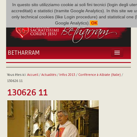
In questo sito utilizziamo cookie ai soli fini tecnici (login degli uten
accreditati) e statistici (tramite Google Analytics). In this site we 
only technical cookies (like Login procedure) and statistical one 
Google Analytics).
OK
BETHARRAM
ACCUEIL
ACTUALITÉS
Vous êtes ici :
Accueil
/
Actualités
/
Infos 2013
/
Conférence à Albiate (Italie)
/
BÉTHARRAM
130626 11
FAMILLE
130626 11
MISSION
NEF
MULTIMÉDIA
P. AUGUSTE ETCHÉCOPAR