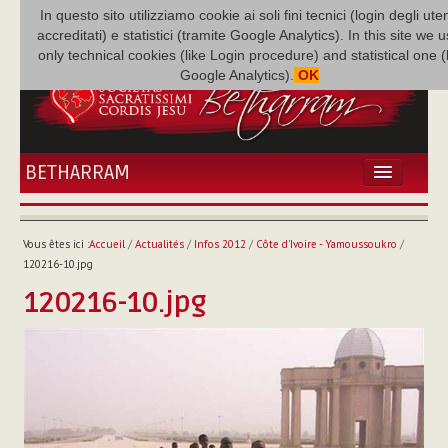
In questo sito utilizziamo cookie ai soli fini tecnici (login degli uten
accreditati) e statistici (tramite Google Analytics). In this site we 
only technical cookies (like Login procedure) and statistical one 
Google Analytics).
OK
BETHARRAM
ACCUEIL
ACTUALITÉS
Vous êtes ici :
Accueil
/
Actualités
/
Infos 2012
/
Côte d'Ivoire - Yamoussoukro
/
BÉTHARRAM
120216-10.jpg
FAMILLE
120216-10.jpg
MISSION
NEF
MULTIMÉDIA
P. AUGUSTE ETCHÉCOPAR