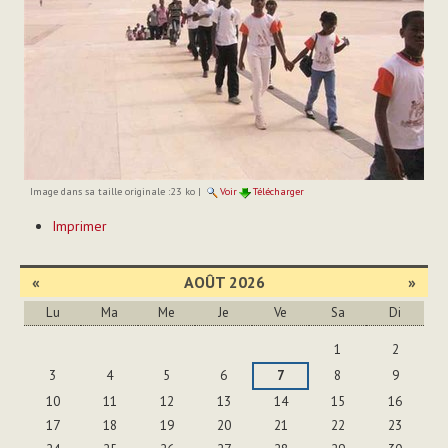
Image dans sa taille originale :
23 ko
|
Voir
Télécharger
Actions
Imprimer
sur
le
document
«
AOÛT 2026
»
Lu
Ma
Me
Je
Ve
Sa
Di
Août
1
2
3
4
5
6
7
8
9
10
11
12
13
14
15
16
17
18
19
20
21
22
23